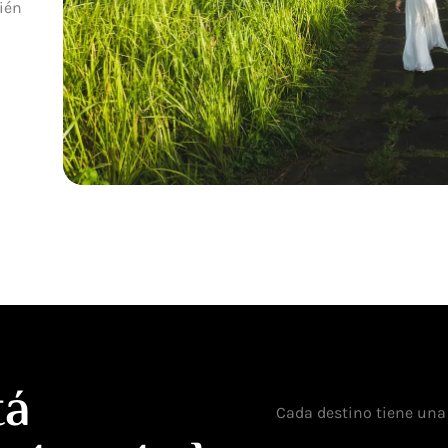
ién
tá
Cada destino tiene una 