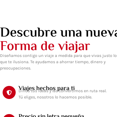
Descubre una nuev
Forma de viajar
Diseñamos contigo un viaje a medida para que vivas justo lo
que te ilusiona. Te ayudamos a ahorrar tiempo, dinero y
preocupaciones.
Viajes hechos para ti
Dinos tus ideas y las convertimos en ruta real.
Tú eliges, nosotros lo hacemos posible.
Precio sin letra pequeña