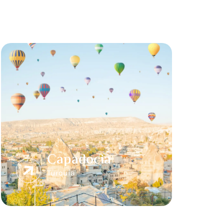
Capadocia
Turquía