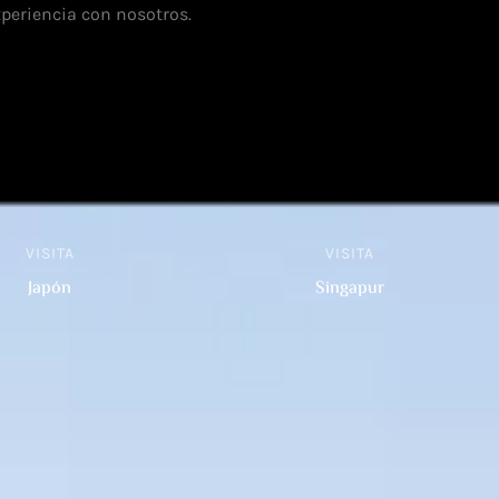
periencia con nosotros.
VISITA
VISITA
Japón
Singapur