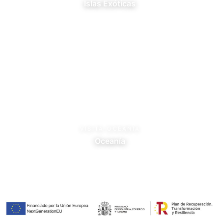
Islas Exóticas
VISITA-OCEANIA
Oceanía