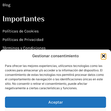
Blog
Importantes
Políticas de Cookies
Políticas de Privacidad
Términos y Condiciones
Gestionar consentimiento
Mapa del Sitio
Declaración de Accesibilidad
Para ofrecer las mejores experiencias, utilizamos tecnologías como las
cookies para almacenar y/o acceder a la información del dispositivo. El
consentimiento de estas tecnologías nos permitirá procesar datos como
Contacto
el comportamiento de navegación o las identificaciones únicas en este
sitio. No consentir o retirar el consentimiento, puede afectar
negativamente a ciertas características y funciones.
info@viajesruasol.com
+34 987 01 62 66
Aceptar