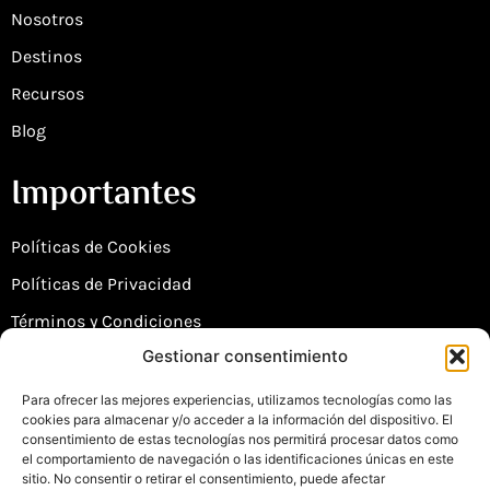
Nosotros
Destinos
Recursos
Blog
Importantes
Políticas de Cookies
Políticas de Privacidad
Términos y Condiciones
Gestionar consentimiento
Mapa del Sitio
Declaración de Accesibilidad
Para ofrecer las mejores experiencias, utilizamos tecnologías como las
cookies para almacenar y/o acceder a la información del dispositivo. El
consentimiento de estas tecnologías nos permitirá procesar datos como
Contacto
el comportamiento de navegación o las identificaciones únicas en este
sitio. No consentir o retirar el consentimiento, puede afectar