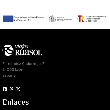
Fernández Cadórniga, 7
24003 León
España
Enlaces